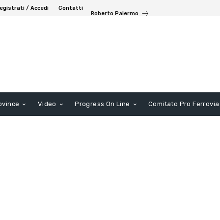
egistrati / Accedi
Contatti
Roberto Palermo
ovince
Video
Progress On Line
Comitato Pro Ferrovia