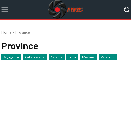
Home
Province
Province
Agrigento
Caltanissetta
Catania
Enna
Messina
Palermo