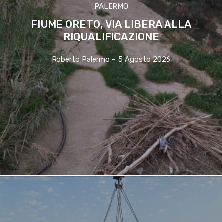
PALERMO
FIUME ORETO, VIA LIBERA ALLA
RIQUALIFICAZIONE
Roberto Palermo
-
5 Agosto 2026