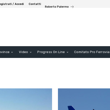
egistrati / Accedi
Contatti
Roberto Palermo
ovince
Video
Progress On Line
Comitato Pro Ferrovia