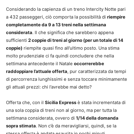
Considerando la capienza di un treno Intercity Notte pari
a 432 passeggeri, ciò comporta la possibilità di
riempire
completamente da 9 a 13 treni nella settimana
considerata
. Il che significa che sarebbero appena
sufficienti
2 coppie di treni al giorno (per un totale di 14
coppie)
riempite quasi fino all’ultimo posto. Una stima
molto prudenziale ci fa quindi concludere che nella
settimana antecedente il Natale
occorrerebbe
raddoppiare l’attuale offerta
, pur caratterizzata da tempi
di percorrenza lunghissimi e senza toccare minimamente
gli attuali prezzi: chi l’avrebbe mai detto?
Offerta che, con il
Sicilia Express
è stata incrementata di
una sola coppia di treni non al giorno, ma per tutta la
settimana considerata, ovvero di
1/14 della domanda
sopra stimata
. Non c’è da meravigliarsi, quindi, se la
stessa offerta è andata esaurita in pochi minuti,