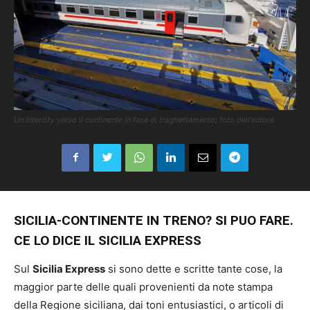
Un Intercity verso il continente in fase di traghettamento; foto dell'autore
SICILIA-CONTINENTE IN TRENO? SI PUO FARE.
CE LO DICE IL SICILIA EXPRESS
Sul
Sicilia Express
si sono dette e scritte tante cose, la
maggior parte delle quali provenienti da note stampa
della Regione siciliana, dai toni entusiastici, o articoli di