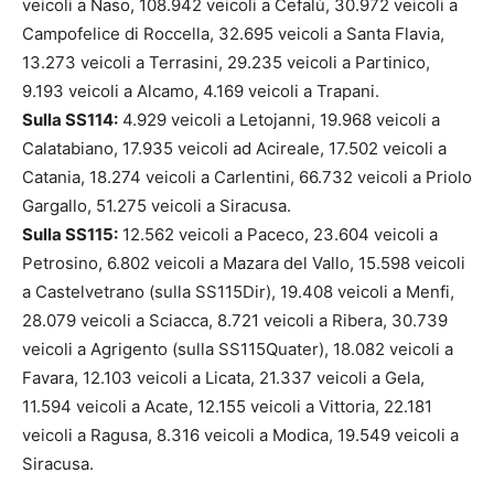
veicoli a Naso, 108.942 veicoli a Cefalù, 30.972 veicoli a
Campofelice di Roccella, 32.695 veicoli a Santa Flavia,
13.273 veicoli a Terrasini, 29.235 veicoli a Partinico,
9.193 veicoli a Alcamo, 4.169 veicoli a Trapani.
Sulla SS114:
4.929 veicoli a Letojanni, 19.968 veicoli a
Calatabiano, 17.935 veicoli ad Acireale, 17.502 veicoli a
Catania, 18.274 veicoli a Carlentini, 66.732 veicoli a Priolo
Gargallo, 51.275 veicoli a Siracusa.
Sulla SS115:
12.562 veicoli a Paceco, 23.604 veicoli a
Petrosino, 6.802 veicoli a Mazara del Vallo, 15.598 veicoli
a Castelvetrano (sulla SS115Dir), 19.408 veicoli a Menfi,
28.079 veicoli a Sciacca, 8.721 veicoli a Ribera, 30.739
veicoli a Agrigento (sulla SS115Quater), 18.082 veicoli a
Favara, 12.103 veicoli a Licata, 21.337 veicoli a Gela,
11.594 veicoli a Acate, 12.155 veicoli a Vittoria, 22.181
veicoli a Ragusa, 8.316 veicoli a Modica, 19.549 veicoli a
Siracusa.