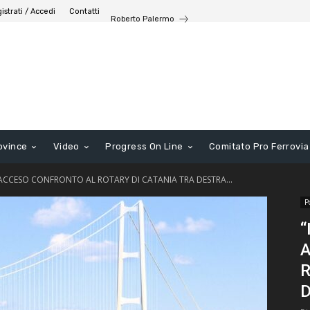
istrati / Accedi
Contatti
Roberto Palermo
ovince
Video
Progress On Line
Comitato Pro Ferrovia
, ACCESO CONFRONTO AL ROTARY DI CATANIA TRA DESTRA...
P
“
R
D