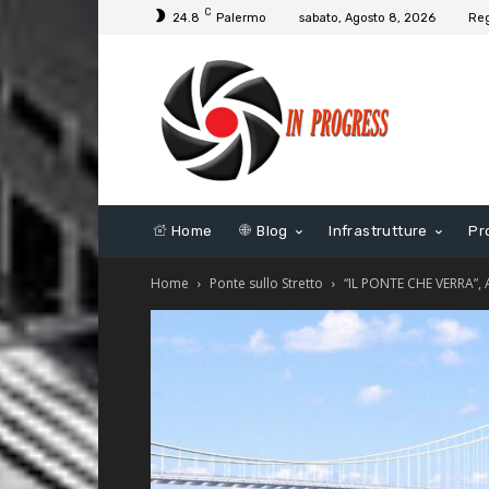
C
24.8
Palermo
sabato, Agosto 8, 2026
Reg
Home
Blog
Infrastrutture
Pr
Home
Ponte sullo Stretto
“IL PONTE CHE VERRA”