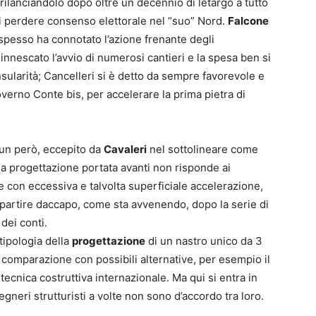
rilanciandolo dopo oltre un decennio di letargo a tutto
di perdere consenso elettorale nel “suo” Nord.
Falcone
spesso ha connotato l’azione frenante degli
 innescato l’avvio di numerosi cantieri e la spesa ben si
sularità;
Cancelleri si è detto da sempre favorevole e
overno Conte bis, per accelerare la prima pietra di
 un però, eccepito da
Cavaleri
nel sottolineare come
la progettazione portata avanti non risponde ai
ere con eccessiva e talvolta superficiale accelerazione,
ripartire daccapo, come sta avvenendo, dopo la serie di
 dei conti.
tipologia della
progettazione
di un nastro unico da 3
 comparazione con possibili alternative, per esempio il
 tecnica costruttiva internazionale. Ma qui si entra in
gneri strutturisti a volte non sono d’accordo tra loro.