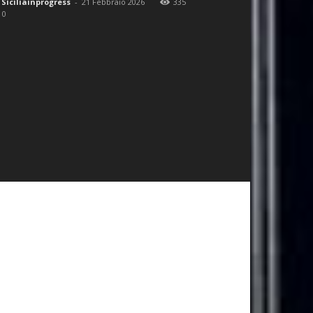
Siciliainprogress
-
21 Febbraio 2026
335
0