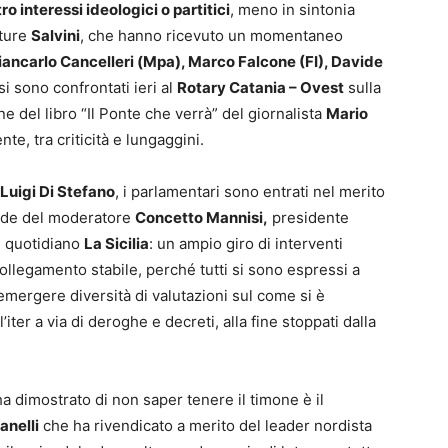
ro interessi ideologici o partitici
, meno in sintonia
tture
Salvini
, che hanno ricevuto un momentaneo
ancarlo Cancelleri (Mpa), Marco Falcone (FI), Davide
si sono confrontati ieri al
Rotary Catania – Ovest
sulla
 del libro “Il Ponte che verrà” del giornalista
Mario
nte, tra criticità e lungaggini.
Luigi Di Stefano
, i parlamentari sono entrati nel merito
mande del moderatore
Concetto
Mannisi,
presidente
el quotidiano
La Sicilia
: un ampio
giro di interventi
collegamento stabile,
perché tutti si sono espressi a
emergere diversità di valutazioni sul come si è
l’iter a via di deroghe e decreti, alla fine stoppati dalla
a dimostrato di non saper tenere il timone è il
anelli
che ha rivendicato a merito del leader nordista