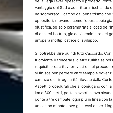
della Lega l’aver ripescato il progetto
Ponte 
vantaggio del Sud e addirittura rischiando 
ha
sgombrato il campo dal benaltrismo che 
oppositori,
rilevando come l’opera abbia già
giustifica, se solo parametrata ai costi dell’in
di essersi battuto, già da viceministro del g
un’opera moltiplicatrice di sviluppo.
Si potrebbe dire quindi tutti d’accordo. Con
fuorviante il trincerarsi dietro l’utilità
se poi 
requisiti prescrittivi previsti e, nel proced
si finisce per perdere altro tempo e dover 
carenze e di irregolarità rilevate dalla Corte
Aspetti procedurali che si coniugano con la 
km e 300 metri, portata avanti senza alcuna
ponte a tre campate, oggi più in linea con la
un campo minato dove gli stessi esperti inge